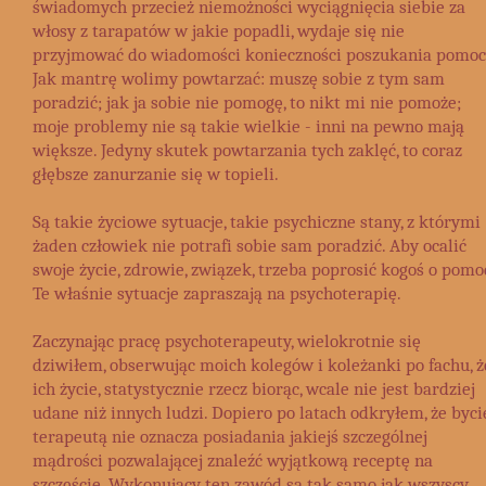
świadomych przecież niemożności wyciągnięcia siebie za
włosy z tarapatów w jakie popadli, wydaje się nie
przyjmować do wiadomości konieczności poszukania pomoc
Jak mantrę wolimy powtarzać: muszę sobie z tym sam
poradzić; jak ja sobie nie pomogę, to nikt mi nie pomoże;
moje problemy nie są takie wielkie - inni na pewno mają
większe. Jedyny skutek powtarzania tych zaklęć, to coraz
głębsze zanurzanie się w topieli.
Są takie życiowe sytuacje, takie psychiczne stany, z którymi
żaden człowiek nie potrafi sobie sam poradzić. Aby ocalić
swoje życie, zdrowie, związek, trzeba poprosić kogoś o pomo
Te właśnie sytuacje zapraszają na psychoterapię.
Zaczynając pracę psychoterapeuty, wielokrotnie się
dziwiłem, obserwując moich kolegów i koleżanki po fachu, ż
ich życie, statystycznie rzecz biorąc, wcale nie jest bardziej
udane niż innych ludzi. Dopiero po latach odkryłem, że byci
terapeutą nie oznacza posiadania jakiejś szczególnej
mądrości pozwalającej znaleźć wyjątkową receptę na
szczęście. Wykonujący ten zawód są tak samo jak wszyscy