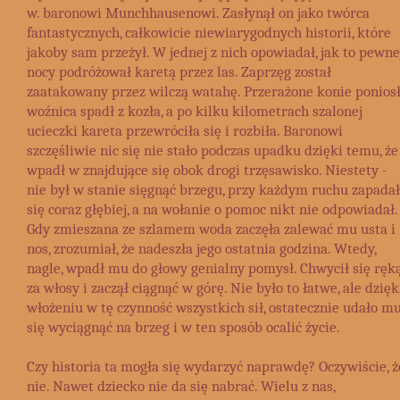
w. baronowi Munchhausenowi. Zasłynął on jako twórca
fantastycznych, całkowicie niewiarygodnych historii, które
jakoby sam przeżył. W jednej z nich opowiadał, jak to pewne
nocy podróżował karetą przez las. Zaprzęg został
zaatakowany przez wilczą watahę. Przerażone konie poniosł
woźnica spadł z kozła, a po kilku kilometrach szalonej
ucieczki kareta przewróciła się i rozbiła. Baronowi
szczęśliwie nic się nie stało podczas upadku dzięki temu, że
wpadł w znajdujące się obok drogi trzęsawisko. Niestety -
nie był w stanie sięgnąć brzegu, przy każdym ruchu zapadał
się coraz głębiej, a na wołanie o pomoc nikt nie odpowiadał.
Gdy zmieszana ze szlamem woda zaczęła zalewać mu usta i
nos, zrozumiał, że nadeszła jego ostatnia godzina. Wtedy,
nagle, wpadł mu do głowy genialny pomysł. Chwycił się ręk
za włosy i zaczął ciągnąć w górę. Nie było to łatwe, ale dzięk
włożeniu w tę czynność wszystkich sił, ostatecznie udało m
się wyciągnąć na brzeg i w ten sposób ocalić życie.
Czy historia ta mogła się wydarzyć naprawdę? Oczywiście, ż
nie. Nawet dziecko nie da się nabrać. Wielu z nas,