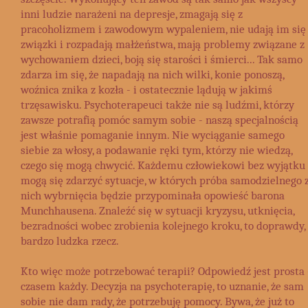
inni ludzie narażeni na depresje, zmagają się z
pracoholizmem i zawodowym wypaleniem, nie udają im się
związki i rozpadają małżeństwa, mają problemy związane z
wychowaniem dzieci, boją się starości i śmierci... Tak samo
zdarza im się, że napadają na nich wilki, konie ponoszą,
woźnica znika z kozła - i ostatecznie lądują w jakimś
trzęsawisku. Psychoterapeuci także nie są ludźmi, którzy
zawsze potrafią pomóc samym sobie - naszą specjalnością
jest właśnie pomaganie innym. Nie wyciąganie samego
siebie za włosy, a podawanie ręki tym, którzy nie wiedzą,
czego się mogą chwycić. Każdemu człowiekowi bez wyjątku
mogą się zdarzyć sytuacje, w których próba samodzielnego 
nich wybrnięcia będzie przypominała opowieść barona
Munchhausena. Znaleźć się w sytuacji kryzysu, utknięcia,
bezradności wobec zrobienia kolejnego kroku, to doprawdy,
bardzo ludzka rzecz.
Kto więc może potrzebować terapii? Odpowiedź jest prosta 
czasem każdy. Decyzja na psychoterapię, to uznanie, że sam
sobie nie dam rady, że potrzebuję pomocy. Bywa, że już to